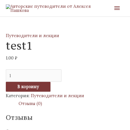
Перейти
Глав
к
мен
содержимому
Количество
товара
Путеводители и лекции
test1
test1
1.00
₽
В корзину
Категория:
Путеводители и лекции
Отзывы (0)
Отзывы