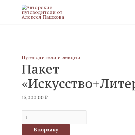
Перейти
к
содержимому
Количество
товара
Путеводители и лекции
Пакет
Пакет
«Искусство+Литература"
«Искусство+Лите
15,000.00
₽
В корзину