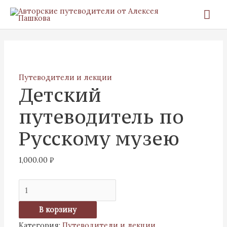
Перейти
Гла
к
ме
содержимому
Количество
товара
Детский
путеводитель
Путеводители и лекции
Детский
по
Русскому
путеводитель по
музею
Русскому музею
1,000.00
₽
В корзину
Категория:
Путеводители и лекции