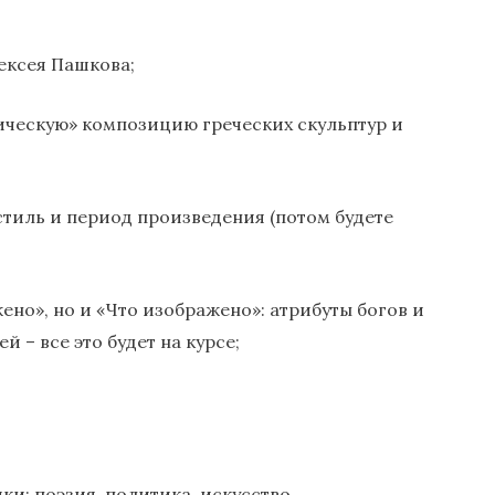
ексея Пашкова;
ическую» композицию греческих скульптур и
стиль и период произведения (потом будете
ено», но и «Что изображено»: атрибуты богов и
 – все это будет на курсе;
ки: поэзия, политика, искусство