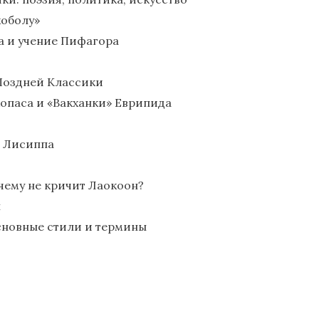
коболу»
а и учение Пифагора
 Поздней Классики
опаса и «Вакханки» Еврипида
» Лисиппа
очему не кричит Лаокоон?
н
сновные стили и термины