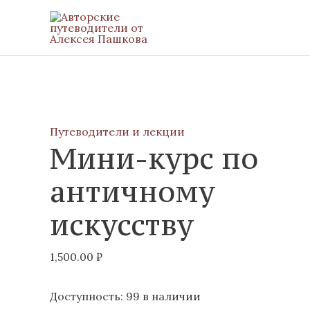
Перейти
к
содержимому
Количество
товара
Путеводители и лекции
Мини-курс по
Мини-
курс
античному
по
античному
искусству
искусству
1,500.00
₽
Доступность:
99 в наличии