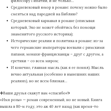
философу Гипатии, и не только…
Средневековый юмор в романе: почему можно было
смеяться над пародией на Библию?
Средневековый карнавал в романе (описывая
который, Эко не может обойтись без помощи
знаменитого русского историка);
Исторические реалии и политика в романе: из-за
чего германские императоры воевали с римскими
папами, монахи-францисканцы – друг с другом, а
еретики – со всем миром;
И конечно, главная мысль (как я ее понял). Мысль
вечно актуальная (особенно в нынешних наших
реалиях), но не всем близкая…
Ваши друзья скажут вам «спасибо»!
«Имя розы» — роман современный, но не новый. Книга
вышла в 80-м году, это аж 40 лет назад (как время-то