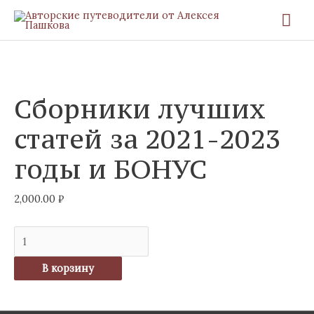
Перейти
Гла
к
ме
содержимому
Количество
товара
Сборники
Сборники лучших
лучших
статей
статей за 2021-2023
за
годы и БОНУС
2021-
2023
2,000.00
₽
годы
и
БОНУС
В корзину