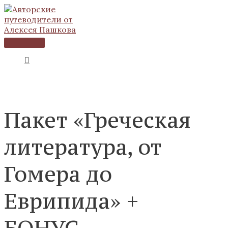
Главное
Перейти
Количество
меню
к
товара
содержимому
Пакет
«Греческая
литература,
от
Гомера
до
Еврипида»
+
БОНУС
Пакет «Греческая
литература, от
Гомера до
Еврипида» +
БОНУС