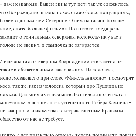
– вам незнакомы. Вашей вины тут нет: так уж сложилось,
что Возрождение итальянское стало более популярным,
более ходовым, чем Северное. О нем написано больше
книг, снято больше фильмов. Но в итоге, когда речь
заходит о гениальных северянах, колокольчик у вас в
голове не звенит, и лампочка не загорается.
А еще знания о Северном Возрождении считаются не
такими обязательными, как о южном. На человека,
недоумевающего при слове «Микельанджело», посмотрят
косо, так же, как на человека, который про Пушкина не
слыхал. Для многих и незнание Боттичелли считается
моветоном. А вот не знать уточненного Робера Кампена –
не зазорно, и знакомства с экстравагантным Кранахом
общество от нас не требует.
Ну что, я все правильно описал? Теперь понимаете, почему