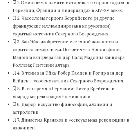
1. Оживляем в памяти историю: что происходило в
Германии, Франции и Нидерландах в XIV-XV веках.
2. Часословы герцога Беррийского (и другие
французские иллюминированные рукописи) –
скрытый источник Северного Возрождения.
3. Ван Эйк: изобретение масляной живописи и
скрытого символизма. Потрет четы Арнольфини;
Мадонна канцлера ван дер Пале; Мадонна канцлера
Роллена; Гентский алтарь.
4. В тени ван Эйка: Робер Кампен и Рогир ван дер
Вейден – «сооснователи» Северного Возрождения.
5. В это время в Германии: Питер Брейгель и
«народная революция» в живописи.
6. Дюрер: искусство философии, алхимии и
астрологии.
7. Династия Кранахов и «сексуальная революция» в
живописи.